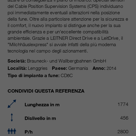
attuale
piú informazioni sul cookie
_ga, _gid, _gat, __utma, __utmb,
del Cable Position Supervision Systems (CPS) individuano
Nome
__utmc, __utmd, __utmz
poi immediatamente eventuali alterazioni nella posizione
Usato per proteggere lo spam
obiettivo
della fune. Oltre alla particolare attenzione per la sicurezza e
causato dallo spam-bot.
fornitore
Google Analytics
il comfort, il nuovo impianto si distingue anche per la sua
grande efficienza e per un'eccellente compatibilità
ambientale. Grazie a LEITNER Direct Drive e a LeitDrive, il
variano da 2 anni a 6 mesi o ancora
Nome
cookie_optin
durata
"Milchhäuslexpress" si avvale infatti della più moderna
di più.
tecnologia nel campo degli azionamenti.
fornitore
sgalinski Cookie Opt In
Questi cookie sono utilizzati da
Società:
Brauneck- und Wallbergbahnen GmbH
Google Analytics per raccogliere
durata
30 giorni
Località:
Lenggries
Paese:
Germania
Anno:
2014
diversi tipi di informazioni sull'uso,
Tipo di impianto a fune:
CD6C
comprese le informazioni personali
Salva le impostazioni del cookie
obiettivo
e non personali. Ulteriori
selezionate dall'utente.
CONDIVIDI QUESTA REFERENZA
informazioni sono disponibili nelle
direttive sulla protezione dei dati di
Lunghezza in m
1774
obiettivo
Google Analytics all'indirizzo
https://policies.google.com/privacy.,
Dislivello in m
456
dove i dati raccolti sono utilizzati
per elaborare relazioni sull'utilizzo
del sito, che ci aiutano a migliorare i
P/h
2800