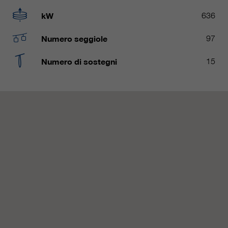
nostri siti web / app. Queste
informazioni vengono trasmesse
kW
636
anche ai nostri clienti / partner.
Numero seggiole
97
Numero di sostegni
15