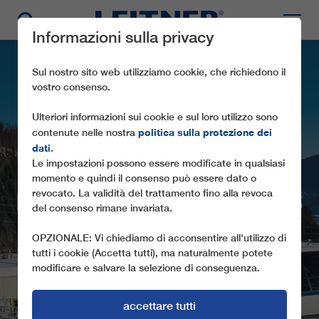
Informazioni sulla privacy
Sul nostro sito web utilizziamo cookie, che richiedono il
vostro consenso.
Ulteriori informazioni sui cookie e sul loro utilizzo sono
politica sulla protezione dei
contenute nelle nostra
dati
.
Le impostazioni possono essere modificate in qualsiasi
CD6C
momento e quindi il consenso può essere dato o
revocato. La validità del trattamento fino alla revoca
MILCHHÄUSLEXPRESS
del consenso rimane invariata.
LA SEGGIOVIA SUL BRAUNECK (GER):
OPZIONALE: Vi chiediamo di acconsentire all'utilizzo di
SICUREZZA E COMFORT
tutti i cookie (Accetta tutti), ma naturalmente potete
modificare e salvare la selezione di conseguenza.
accettare tutti