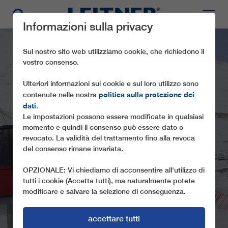
Informazioni sulla privacy
Sul nostro sito web utilizziamo cookie, che richiedono il
vostro consenso.
Ulteriori informazioni sui cookie e sul loro utilizzo sono
politica sulla protezione dei
contenute nelle nostra
dati
.
Le impostazioni possono essere modificate in qualsiasi
momento e quindi il consenso può essere dato o
CD6C KABAK TEPE
revocato. La validità del trattamento fino alla revoca
del consenso rimane invariata.
DEVELI I
OPZIONALE: Vi chiediamo di acconsentire all'utilizzo di
tutti i cookie (Accetta tutti), ma naturalmente potete
modificare e salvare la selezione di conseguenza.
accettare tutti