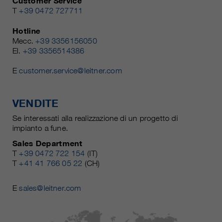
Customer Service
T
+39 0472 727711
Hotline
Mecc.
+39 3356156050
El.
+39 3356514386
E
customer.service@leitner.com
VENDITE
Se interessati alla realizzazione di un progetto di
impianto a fune.
Sales Department
T
+39 0472 722 154
(IT)
T
+41 41 766 05 22
(CH)
E
sales@leitner.com