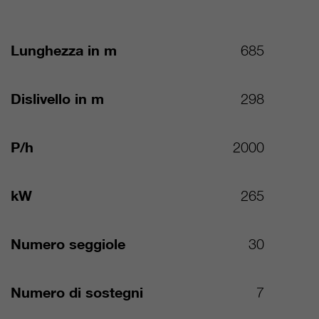
Lunghezza in m
685
Dislivello in m
298
P/h
2000
kW
265
Numero seggiole
30
Numero di sostegni
7