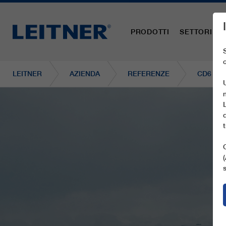
PRODOTTI
SETTORI
LEITNER
AZIENDA
REFERENZE
CD6 GR