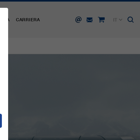
IT
AMPA
CARRIERA
DE
EN
FR
ES