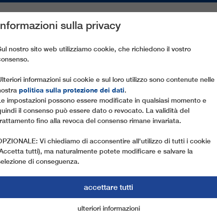
Informazioni sulla privacy
PEZZI DI RICAMBIO
ASSISTENZA CLIENTI
AZIENDA
ST
Sul nostro sito web utilizziamo cookie, che richiedono il vostro
consenso.
UBERSUNK
Ulteriori informazioni sui cookie e sul loro utilizzo sono contenute nelle
politica sulla protezione dei dati
nostra
.
Le impostazioni possono essere modificate in qualsiasi momento e
quindi il consenso può essere dato o revocato. La validità del
trattamento fino alla revoca del consenso rimane invariata.
OPZIONALE: Vi chiediamo di acconsentire all'utilizzo di tutti i cookie
(Accetta tutti), ma naturalmente potete modificare e salvare la
selezione di conseguenza.
accettare tutti
ulteriori informazioni
cookie di marketing
cookie essenziali