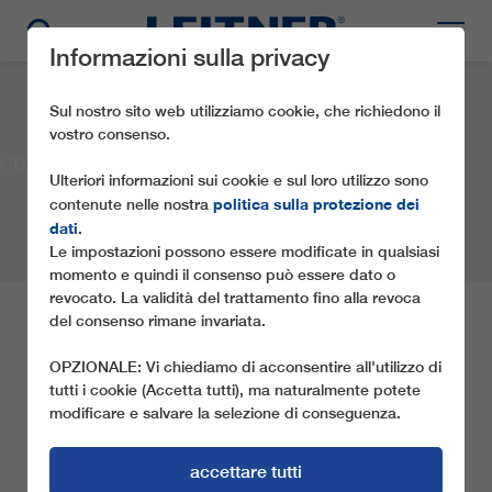
Informazioni sulla privacy
Sul nostro sito web utilizziamo cookie, che richiedono il
vostro consenso.
CD4 Biok
Ulteriori informazioni sui cookie e sul loro utilizzo sono
politica sulla protezione dei
contenute nelle nostra
dati
.
Le impostazioni possono essere modificate in qualsiasi
momento e quindi il consenso può essere dato o
revocato. La validità del trattamento fino alla revoca
del consenso rimane invariata.
CD4 BIOK
OPZIONALE: Vi chiediamo di acconsentire all'utilizzo di
tutti i cookie (Accetta tutti), ma naturalmente potete
Società:
Grandi Funivie Alta Badia S.p.A.
modificare e salvare la selezione di conseguenza.
Località:
Corvara / Kurfar(BZ)
Paese:
Italia
Anno:
2003
Tipo di impianto a fune:
CD4
accettare tutti