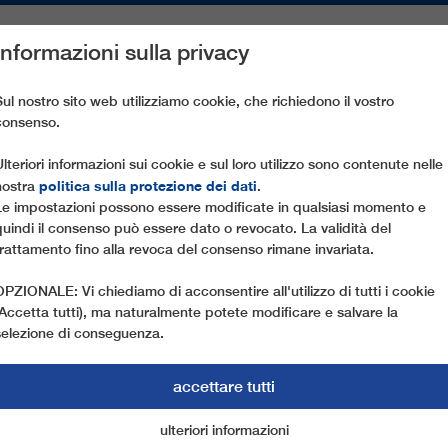
Informazioni sulla privacy
PEZZI DI RICAMBIO
ASSISTENZA CLIENTI
AZIENDA
ST
Sul nostro sito web utilizziamo cookie, che richiedono il vostro
consenso.
RANE - YUSUFELI
Ulteriori informazioni sui cookie e sul loro utilizzo sono contenute nelle
politica sulla protezione dei dati
nostra
.
Le impostazioni possono essere modificate in qualsiasi momento e
quindi il consenso può essere dato o revocato. La validità del
trattamento fino alla revoca del consenso rimane invariata.
OPZIONALE: Vi chiediamo di acconsentire all'utilizzo di tutti i cookie
(Accetta tutti), ma naturalmente potete modificare e salvare la
selezione di conseguenza.
accettare tutti
ulteriori informazioni
cookie di marketing
cookie essenziali