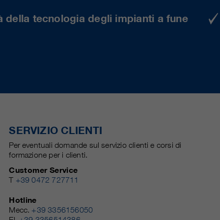
 della tecnologia degli impianti a fune
SERVIZIO CLIENTI
Per eventuali domande sul servizio clienti e corsi di
formazione per i clienti.
Customer Service
T
+39 0472 727711
Hotline
Mecc.
+39 3356156050
El.
+39 3356514386