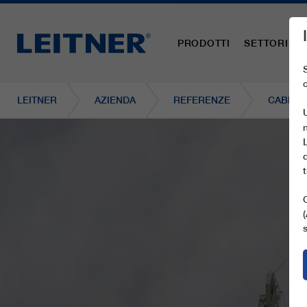
PRODOTTI
SETTORI
LEITNER
AZIENDA
REFERENZE
CABLEC