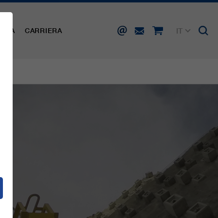
IT
AMPA
CARRIERA
DE
EN
FR
ES