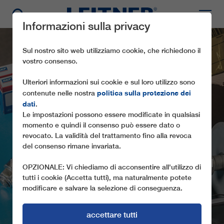
Informazioni sulla privacy
Sul nostro sito web utilizziamo cookie, che richiedono il
vostro consenso.
Ulteriori informazioni sui cookie e sul loro utilizzo sono
politica sulla protezione dei
contenute nelle nostra
dati
.
WEBINAR DI
Le impostazioni possono essere modificate in qualsiasi
FORMAZIONE PER
momento e quindi il consenso può essere dato o
revocato. La validità del trattamento fino alla revoca
CLIENTI
del consenso rimane invariata.
I CONSUETI SEMINARI DI PRIMAVERA DI
OPZIONALE: Vi chiediamo di acconsentire all'utilizzo di
LEITNER QUEST’ANNO VERRANNO
tutti i cookie (Accetta tutti), ma naturalmente potete
modificare e salvare la selezione di conseguenza.
OFFERTI IN FORMATO VIRTUALE
accettare tutti