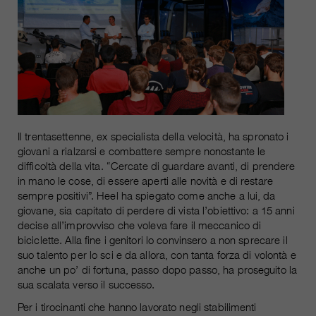
nostri siti web / app. Queste
informazioni vengono trasmesse
anche ai nostri clienti / partner.
Il trentasettenne, ex specialista della velocità, ha spronato i
giovani a rialzarsi e combattere sempre nonostante le
difficoltà della vita. “Cercate di guardare avanti, di prendere
in mano le cose, di essere aperti alle novità e di restare
sempre positivi”. Heel ha spiegato come anche a lui, da
giovane, sia capitato di perdere di vista l’obiettivo: a 15 anni
decise all’improvviso che voleva fare il meccanico di
biciclette. Alla fine i genitori lo convinsero a non sprecare il
suo talento per lo sci e da allora, con tanta forza di volontà e
anche un po’ di fortuna, passo dopo passo, ha proseguito la
sua scalata verso il successo.
Per i tirocinanti che hanno lavorato negli stabilimenti