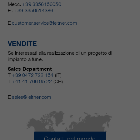
Mecc.
+39 3356156050
El.
+39 3356514386
E
customer.service@leitner.com
VENDITE
Se interessati alla realizzazione di un progetto di
impianto a fune.
Sales Department
T
+39 0472 722 154
(IT)
T
+41 41 766 05 22
(CH)
E
sales@leitner.com
Contatti nel mondo