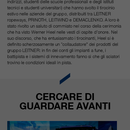
indirizzi, studenti delle scuole professionali e degli istituti
attuale
piú informazioni sul cookie
_ga, _gid, _gat, __utma, __utmb,
tecnici e studenti universitari) che hanno svolto il tirocinio
Nome
__utmc, __utmd, __utmz
estivo nelle aziende del gruppo, distribuiti tra LEITNER
Usato per proteggere lo spam
obiettivo
ropeways, PRINOTH, LEITWIND e DEMACLENKO. A loro è
causato dallo spam-bot.
fornitore
Google Analytics
stato rivolto un saluto di commiato nel corso della cerimonia
che ha visto Werner Heel nelle vesti di ospite d’onore. Nel
variano da 2 anni a 6 mesi o ancora
suo discorso, che ha entusiasmato i tirocinanti, Heel si è
Nome
cookie_optin
durata
di più.
definito scherzosamente un “collaudatore” dei prodotti del
gruppo LEITNER: in fin dei conti gli impianti a fune, i
fornitore
sgalinski Cookie Opt In
Questi cookie sono utilizzati da
battipista e i sistemi di innevamento fanno sì che gli sciatori
Google Analytics per raccogliere
trovino le condizioni ideali in pista.
durata
30 giorni
diversi tipi di informazioni sull'uso,
comprese le informazioni personali
Salva le impostazioni del cookie
obiettivo
e non personali. Ulteriori
selezionate dall'utente.
informazioni sono disponibili nelle
CERCARE DI
direttive sulla protezione dei dati di
obiettivo
Google Analytics all'indirizzo
GUARDARE AVANTI
https://policies.google.com/privacy.,
dove i dati raccolti sono utilizzati
per elaborare relazioni sull'utilizzo
del sito, che ci aiutano a migliorare i