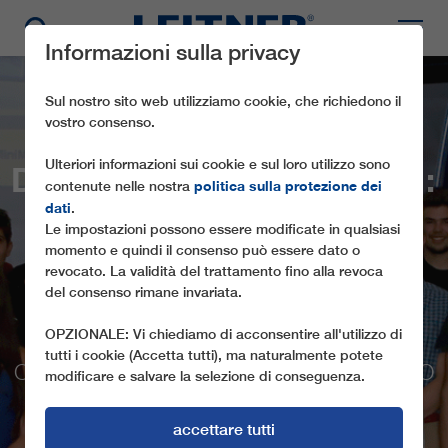
Informazioni sulla privacy
Sul nostro sito web utilizziamo cookie, che richiedono il
vostro consenso.
EVENTO CONCLUSIVO
Ulteriori informazioni sui cookie e sul loro utilizzo sono
DEL TIROCINIO ESTIVO:
politica sulla protezione dei
contenute nelle nostra
RAGGIUNGERE GLI
dati
.
Le impostazioni possono essere modificate in qualsiasi
OBIETTIVI CON LA
momento e quindi il consenso può essere dato o
FORZA DI VOLONTÀ
revocato. La validità del trattamento fino alla revoca
del consenso rimane invariata.
L’ANNUALE PRATICANTATO ESTIVO
OPZIONALE: Vi chiediamo di acconsentire all'utilizzo di
PRESSO IL GRUPPO LEITNER SI È
tutti i cookie (Accetta tutti), ma naturalmente potete
CONCLUSO CON LA FESTA DI COMMIATO
modificare e salvare la selezione di conseguenza.
AI GIOVANI PRATICANTI: OSPITE
D’ONORE L’EX SCIATORE AZZURRO
accettare tutti