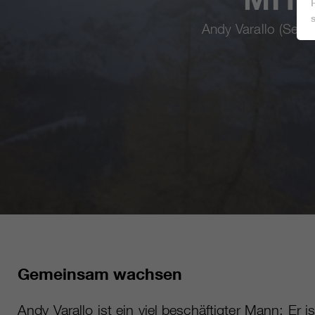
Andy Varallo (Seilb
Gemeinsam wachsen
Andy Varallo ist ein viel beschäftigter Mann: Er