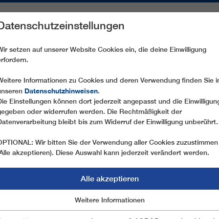
Datenschutzeinstellungen
REICHE
ERSATZTEILE
SERVICE
UNTERNEHMEN
PRE
Wir setzen auf unserer Website Cookies ein, die deine Einwilligung
erfordern.
Y VARALLO - LANGJÄHRIGE PARTNERSCHAFT
Weitere Informationen zu Cookies und deren Verwendung finden Sie i
Datenschutzhinweisen
unseren
.
Die Einstellungen können dort jederzeit angepasst und die Einwilligun
gegeben oder widerrufen werden. Die Rechtmäßigkeit der
Datenverarbeitung bleibt bis zum Widerruf der Einwilligung unberührt.
OPTIONAL: Wir bitten Sie der Verwendung aller Cookies zuzustimmen
(Alle akzeptieren). Diese Auswahl kann jederzeit verändert werden.
Alle akzeptieren
VONEINANDER GELE
Marketing
Weitere Informationen
Essentiell
EINANDER GEWACHS