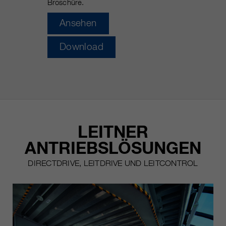
Broschüre.
https://policies.google.com/privacy.
Gesammelte nicht
Ansehen
personenbezogene Daten werden
verwendet, um Berichte über die
Download
Nutzung der Website zu erstellen,
die uns helfen, unsere Websites /
Apps zu verbessern. Diese
Informationen werden auch an
unsere Kunden / Partner
weitergegeben.
LEITNER
ANTRIEBSLÖSUNGEN
DIRECTDRIVE, LEITDRIVE UND LEITCONTROL