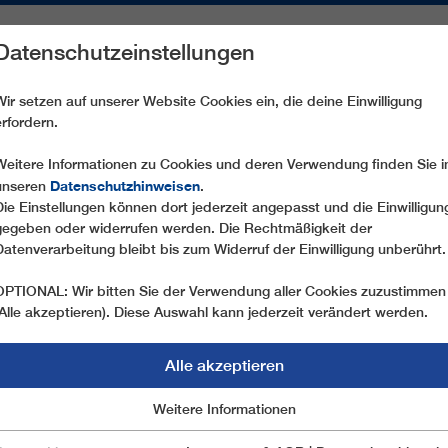
Datenschutzeinstellungen
REICHE
ERSATZTEILE
SERVICE
UNTERNEHMEN
PRE
Wir setzen auf unserer Website Cookies ein, die deine Einwilligung
erfordern.
SPITZENTECHNOLOGIE
Weitere Informationen zu Cookies und deren Verwendung finden Sie i
Datenschutzhinweisen
unseren
.
Die Einstellungen können dort jederzeit angepasst und die Einwilligun
gegeben oder widerrufen werden. Die Rechtmäßigkeit der
Datenverarbeitung bleibt bis zum Widerruf der Einwilligung unberührt.
OPTIONAL: Wir bitten Sie der Verwendung aller Cookies zuzustimmen
(Alle akzeptieren). Diese Auswahl kann jederzeit verändert werden.
Alle akzeptieren
PITZENTECHNOLOG
Marketing
Weitere Informationen
Essentiell