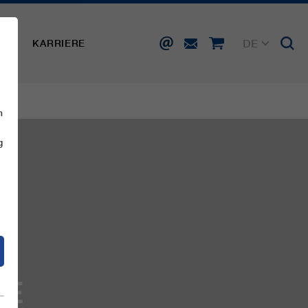
DE
SSE
KARRIERE
EN
FR
IT
ES
n
g
IE