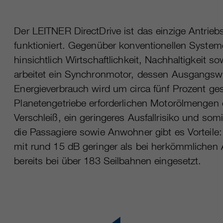
Name
cookie_optin
Mehrere - variieren zwischen 2 Jahren und 6
Laufzeit
Der LEITNER DirectDrive ist das einzige Antrie
Monaten oder noch kürzer.
Anbieter
sgalinski Cookie Opt In
funktioniert. Gegenüber konventionellen System
Diese Cookies werden von Google Analytics
Laufzeit
30 Tage
hinsichtlich Wirtschaftlichkeit, Nachhaltigkeit 
verwendet, um verschiedene Arten von
arbeitet ein Synchronmotor, dessen Ausgangswell
Nutzungsinformationen zu sammeln,
Speichert die vom Benutzer gewählten Cookie-
Zweck
einschließlich persönlicher und nicht-
Energieverbrauch wird um circa fünf Prozent ges
Einstellungen.
personenbezogener Informationen. Weitere
Planetengetriebe erforderlichen Motorölmengen e
Informationen finden Sie in den
Verschleiß, ein geringeres Ausfallrisiko und som
Datenschutzbestimmungen von Google
Zweck
Analytics unter
die Passagiere sowie Anwohner gibt es Vorteile
https://policies.google.com/privacy.
mit rund 15 dB geringer als bei herkömmlichen 
Gesammelte nicht personenbezogene Daten
bereits bei über 183 Seilbahnen eingesetzt.
werden verwendet, um Berichte über die
Nutzung der Website zu erstellen, die uns
helfen, unsere Websites / Apps zu verbessern.
Diese Informationen werden auch an unsere
Kunden / Partner weitergegeben.