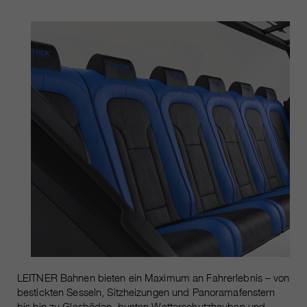
https://policies.google.com/privacy.
Gesammelte nicht
personenbezogene Daten werden
verwendet, um Berichte über die
Nutzung der Website zu erstellen,
die uns helfen, unsere Websites /
Apps zu verbessern. Diese
Informationen werden auch an
unsere Kunden / Partner
weitergegeben.
LEITNER Bahnen bieten ein Maximum an Fahrerlebnis – von
bestickten Sesseln, Sitzheizungen und Panoramafenstern
bis hin zu Glasböden, bunten Wetterschutzhauben und