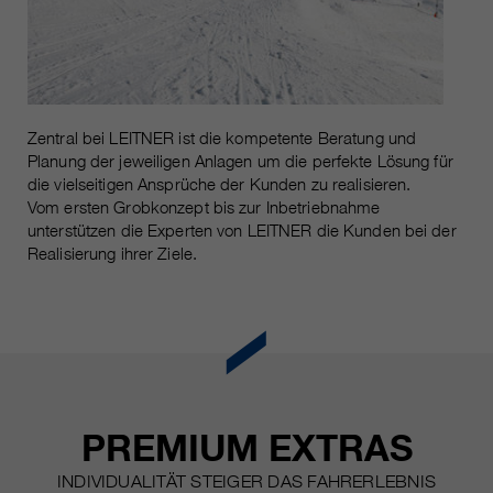
Laufzeit
Nur für die aktuelle Browsersitzung
_ga, _gid, _gat, __utma, __utmb,
Cookie-Informationen
Wird verwendet, um vor Spam zu
Name
__utmc, __utmd, __utmz
Zweck
schützen, welches durch Spam-
Bots verursacht wird.
Anbieter
Google Analytics
Zentral bei LEITNER ist die kompetente Beratung und
Mehrere - variieren zwischen 2
Planung der jeweiligen Anlagen um die perfekte Lösung für
Name
cookie_optin
Laufzeit
die vielseitigen Ansprüche der Kunden zu realisieren.
Jahren und 6 Monaten oder noch
Vom ersten Grobkonzept bis zur Inbetriebnahme
kürzer.
Anbieter
sgalinski Cookie Opt In
unterstützen die Experten von LEITNER die Kunden bei der
Realisierung ihrer Ziele.
Diese Cookies werden von Google
Laufzeit
30 Tage
Analytics verwendet, um
verschiedene Arten von
Speichert die vom Benutzer
Zweck
Nutzungsinformationen zu
gewählten Cookie-Einstellungen.
sammeln, einschließlich
persönlicher und nicht-
personenbezogener Informationen.
Weitere Informationen finden Sie in
PREMIUM EXTRAS
den Datenschutzbestimmungen
von Google Analytics unter
INDIVIDUALITÄT STEIGER DAS FAHRERLEBNIS
Zweck