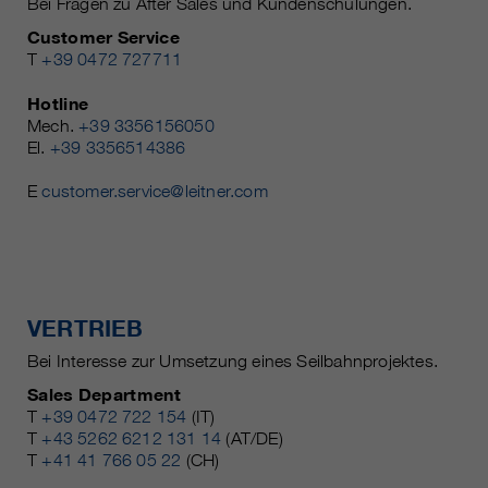
Bei Fragen zu After Sales und Kundenschulungen.
Customer Service
T
+39 0472 727711
Hotline
Mech.
+39 3356156050
El.
+39 3356514386
E
customer.service@leitner.com
VERTRIEB
Bei Interesse zur Umsetzung eines Seilbahnprojektes.
Sales Department
T
+39 0472 722 154
(IT)
T
+43 5262 6212 131 14
(AT/DE)
T
+41 41 766 05 22
(CH)