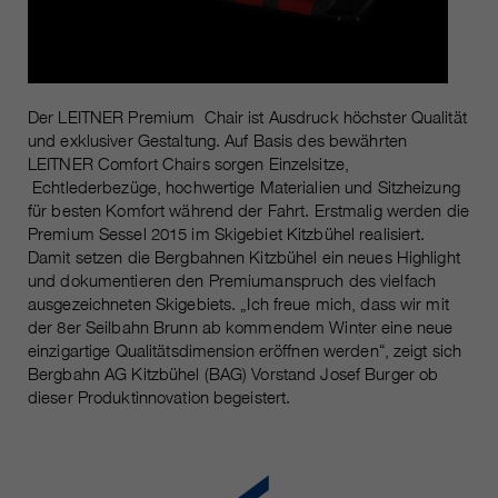
Laufzeit
Nur für die aktuelle Browsersitzung
_ga, _gid, _gat, __utma, __utmb,
Cookie-Informationen
Wird verwendet, um vor Spam zu
Name
__utmc, __utmd, __utmz
Zweck
schützen, welches durch Spam-
Bots verursacht wird.
Anbieter
Google Analytics
Der LEITNER Premium Chair ist Ausdruck höchster Qualität
und exklusiver Gestaltung. Auf Basis des bewährten
Mehrere - variieren zwischen 2
LEITNER Comfort Chairs sorgen Einzelsitze,
Name
cookie_optin
Laufzeit
Jahren und 6 Monaten oder noch
Echtlederbezüge, hochwertige Materialien und Sitzheizung
für besten Komfort während der Fahrt. Erstmalig werden die
kürzer.
Anbieter
sgalinski Cookie Opt In
Premium Sessel 2015 im Skigebiet Kitzbühel realisiert.
Damit setzen die Bergbahnen Kitzbühel ein neues Highlight
Diese Cookies werden von Google
Laufzeit
30 Tage
und dokumentieren den Premiumanspruch des vielfach
Analytics verwendet, um
ausgezeichneten Skigebiets. „Ich freue mich, dass wir mit
verschiedene Arten von
Speichert die vom Benutzer
Zweck
der 8er Seilbahn Brunn ab kommendem Winter eine neue
Nutzungsinformationen zu
gewählten Cookie-Einstellungen.
einzigartige Qualitätsdimension eröffnen werden“, zeigt sich
sammeln, einschließlich
Bergbahn AG Kitzbühel (BAG) Vorstand Josef Burger ob
persönlicher und nicht-
dieser Produktinnovation begeistert.
personenbezogener Informationen.
Weitere Informationen finden Sie in
den Datenschutzbestimmungen
von Google Analytics unter
Zweck