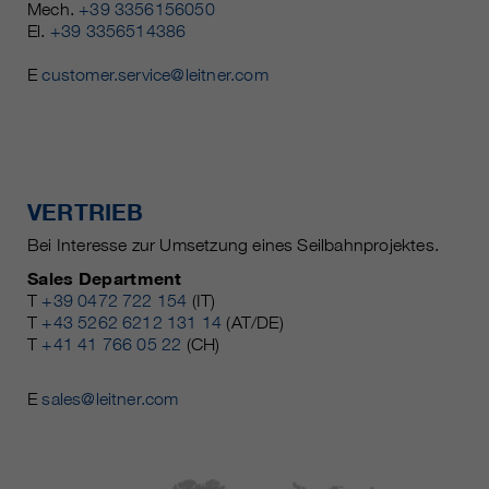
Mech.
+39 3356156050
El.
+39 3356514386
E
customer.service@leitner.com
VERTRIEB
Bei Interesse zur Umsetzung eines Seilbahnprojektes.
Sales Department
T
+39 0472 722 154
(IT)
T
+43 5262 6212 131 14
(AT/DE)
T
+41 41 766 05 22
(CH)
E
sales@leitner.com