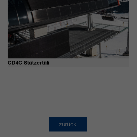
CD4C Stätzertäli
zurück