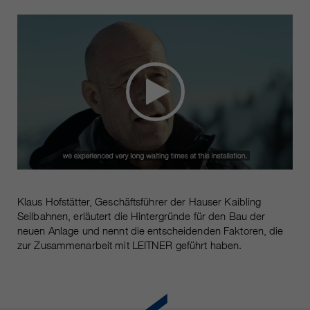
https://policies.google.com/privacy.
Gesammelte nicht
personenbezogene Daten werden
verwendet, um Berichte über die
Nutzung der Website zu erstellen,
die uns helfen, unsere Websites /
Apps zu verbessern. Diese
Informationen werden auch an
unsere Kunden / Partner
weitergegeben.
Klaus Hofstätter, Geschäftsführer der Hauser Kaibling
Seilbahnen, erläutert die Hintergründe für den Bau der
neuen Anlage und nennt die entscheidenden Faktoren, die
zur Zusammenarbeit mit LEITNER geführt haben.