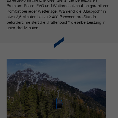
außergewöhnliche Energieeffizienz. Die beheizbaren
https://policies.google.com/privacy.
Premium-Sessel EVO und Wetterschutzhauben garantieren
Gesammelte nicht
Komfort bei jeder Wetterlage. Während die „Gauxjoch“ in
personenbezogene Daten werden
etwa 3,5 Minuten bis zu 2.400 Personen pro Stunde
verwendet, um Berichte über die
befördert, meistert die „Trattenbach“ dieselbe Leistung in
Nutzung der Website zu erstellen,
unter drei Minuten.
die uns helfen, unsere Websites /
Apps zu verbessern. Diese
Informationen werden auch an
unsere Kunden / Partner
weitergegeben.