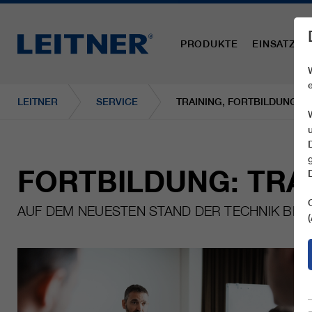
PRODUKTE
EINSATZBE
LEITNER
SERVICE
TRAINING, FORTBILDUNG U
FORTBILDUNG: TRA
AUF DEM NEUESTEN STAND DER TECHNIK BLE