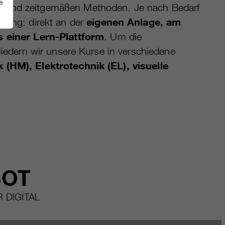
e
t
und zeitgemäßen Methoden. Je nach Bedarf
gung: direkt an der
eigenen Anlage, am
s einer Lern-Plattform
. Um die
liedern wir unsere Kurse in verschiedene
(HM), Elektrotechnik (EL), visuelle
BOT
 DIGITAL