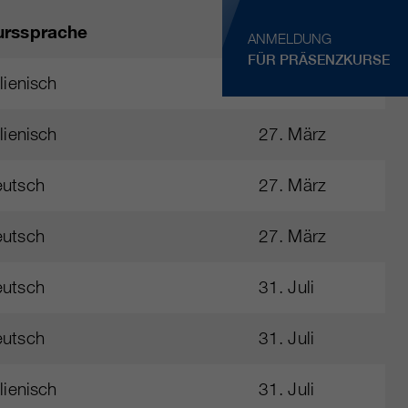
urssprache
Anmeldefrist
ANMELDUNG
FÜR PRÄSENZKURSE
alienisch
27. März
alienisch
27. März
utsch
27. März
utsch
27. März
utsch
31. Juli
utsch
31. Juli
alienisch
31. Juli