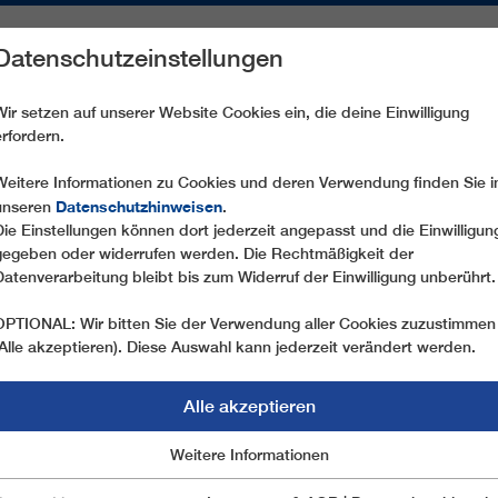
Datenschutzeinstellungen
REICHE
ERSATZTEILE
SERVICE
UNTERNEHMEN
PRE
Wir setzen auf unserer Website Cookies ein, die deine Einwilligung
erfordern.
ND SCHULUNGEN BEI LEITNER
Weitere Informationen zu Cookies und deren Verwendung finden Sie i
Datenschutzhinweisen
unseren
.
Die Einstellungen können dort jederzeit angepasst und die Einwilligun
gegeben oder widerrufen werden. Die Rechtmäßigkeit der
INING UND SCHULUN
Datenverarbeitung bleibt bis zum Widerruf der Einwilligung unberührt.
OPTIONAL: Wir bitten Sie der Verwendung aller Cookies zuzustimmen
IBEN
(Alle akzeptieren). Diese Auswahl kann jederzeit verändert werden.
Alle akzeptieren
Bestens ausgebildete Fachkräfte, vom Maschinist
zum Erfolg eines jeden Seilbahnbetreibers. Sie 
Marketing
Weitere Informationen
Essentiell
für eine optimale Sicherheit und Langlebigkeit