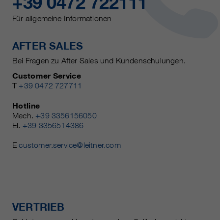
+39 0472 722111
https://policies.google.com/privacy.
Gesammelte nicht
Für allgemeine Informationen
personenbezogene Daten werden
verwendet, um Berichte über die
AFTER SALES
Nutzung der Website zu erstellen,
die uns helfen, unsere Websites /
Bei Fragen zu After Sales und Kundenschulungen.
Apps zu verbessern. Diese
Customer Service
Informationen werden auch an
T
+39 0472 727711
unsere Kunden / Partner
weitergegeben.
Hotline
Mech.
+39 3356156050
El.
+39 3356514386
E
customer.service@leitner.com
VERTRIEB