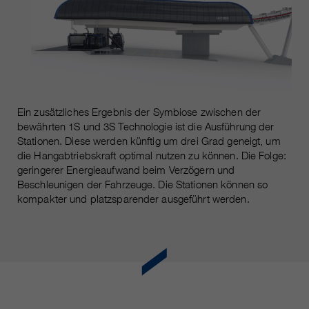
https://policies.google.com/privacy.
Gesammelte nicht
personenbezogene Daten werden
verwendet, um Berichte über die
Nutzung der Website zu erstellen,
die uns helfen, unsere Websites /
Apps zu verbessern. Diese
Informationen werden auch an
Ein zusätzliches Ergebnis der Symbiose zwischen der
unsere Kunden / Partner
bewährten 1S und 3S Technologie ist die Ausführung der
weitergegeben.
Stationen. Diese werden künftig um drei Grad geneigt, um
die Hangabtriebskraft optimal nutzen zu können. Die Folge:
geringerer Energieaufwand beim Verzögern und
Beschleunigen der Fahrzeuge. Die Stationen können so
kompakter und platzsparender ausgeführt werden.