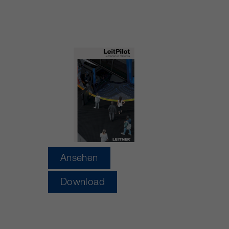
https://policies.google.com/privacy.
Gesammelte nicht
personenbezogene Daten werden
verwendet, um Berichte über die
Nutzung der Website zu erstellen,
die uns helfen, unsere Websites /
Apps zu verbessern. Diese
Informationen werden auch an
unsere Kunden / Partner
weitergegeben.
Ansehen
Download