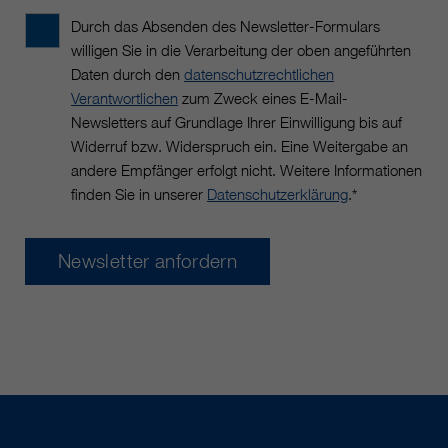
https://policies.google.com/privacy.
Durch das Absenden des Newsletter-Formulars
Gesammelte nicht
personenbezogene Daten werden
willigen Sie in die Verarbeitung der oben angeführten
verwendet, um Berichte über die
Daten durch den
datenschutzrechtlichen
Nutzung der Website zu erstellen,
Verantwortlichen
zum Zweck eines E-Mail-
die uns helfen, unsere Websites /
Newsletters auf Grundlage Ihrer Einwilligung bis auf
Apps zu verbessern. Diese
Widerruf bzw. Widerspruch ein. Eine Weitergabe an
Informationen werden auch an
andere Empfänger erfolgt nicht. Weitere Informationen
unsere Kunden / Partner
finden Sie in unserer
Datenschutzerklärung
.*
weitergegeben.