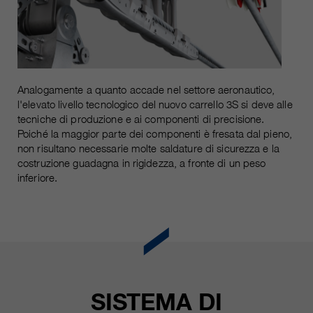
attuale
piú informazioni sul cookie
_ga, _gid, _gat, __utma, __utmb,
Nome
__utmc, __utmd, __utmz
Usato per proteggere lo spam
obiettivo
causato dallo spam-bot.
fornitore
Google Analytics
variano da 2 anni a 6 mesi o ancora
Analogamente a quanto accade nel settore aeronautico,
Nome
cookie_optin
durata
di più.
l'elevato livello tecnologico del nuovo carrello 3S si deve alle
tecniche di produzione e ai componenti di precisione.
fornitore
sgalinski Cookie Opt In
Questi cookie sono utilizzati da
Poiché la maggior parte dei componenti è fresata dal pieno,
non risultano necessarie molte saldature di sicurezza e la
Google Analytics per raccogliere
durata
30 giorni
costruzione guadagna in rigidezza, a fronte di un peso
diversi tipi di informazioni sull'uso,
inferiore.
comprese le informazioni personali
Salva le impostazioni del cookie
obiettivo
e non personali. Ulteriori
selezionate dall'utente.
informazioni sono disponibili nelle
direttive sulla protezione dei dati di
obiettivo
Google Analytics all'indirizzo
https://policies.google.com/privacy.,
dove i dati raccolti sono utilizzati
per elaborare relazioni sull'utilizzo
SISTEMA DI
del sito, che ci aiutano a migliorare i