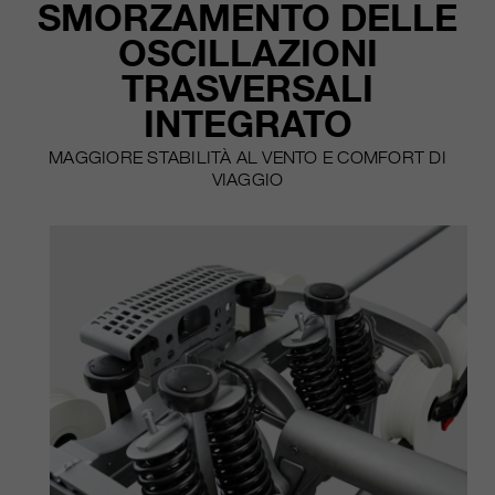
SMORZAMENTO DELLE
nostri siti web / app. Queste
informazioni vengono trasmesse
OSCILLAZIONI
anche ai nostri clienti / partner.
TRASVERSALI
INTEGRATO
MAGGIORE STABILITÀ AL VENTO E COMFORT DI
VIAGGIO