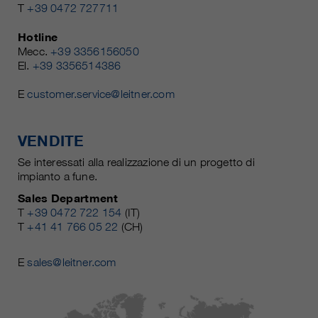
T
+39 0472 727711
Hotline
Mecc.
+39 3356156050
El.
+39 3356514386
E
customer.service@leitner.com
VENDITE
Se interessati alla realizzazione di un progetto di
impianto a fune.
Sales Department
T
+39 0472 722 154
(IT)
T
+41 41 766 05 22
(CH)
E
sales@leitner.com