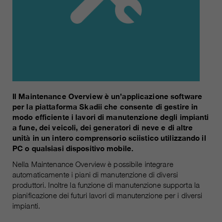
attuale
piú informazioni sul cookie
_ga, _gid, _gat, __utma, __utmb,
Nome
__utmc, __utmd, __utmz
Usato per proteggere lo spam
obiettivo
causato dallo spam-bot.
fornitore
Google Analytics
variano da 2 anni a 6 mesi o ancora
Nome
cookie_optin
durata
di più.
fornitore
sgalinski Cookie Opt In
Questi cookie sono utilizzati da
Il Maintenance Overview è un’applicazione software
Google Analytics per raccogliere
per la piattaforma Skadii che consente di gestire in
durata
30 giorni
diversi tipi di informazioni sull'uso,
modo efficiente i lavori di manutenzione degli impianti
comprese le informazioni personali
a fune, dei veicoli, dei generatori di neve e di altre
Salva le impostazioni del cookie
obiettivo
unità in un intero comprensorio sciistico utilizzando il
e non personali. Ulteriori
selezionate dall'utente.
PC o qualsiasi dispositivo mobile.
informazioni sono disponibili nelle
direttive sulla protezione dei dati di
Nella Maintenance Overview è possibile integrare
obiettivo
Google Analytics all'indirizzo
automaticamente i piani di manutenzione di diversi
https://policies.google.com/privacy.,
produttori. Inoltre la funzione di manutenzione supporta la
dove i dati raccolti sono utilizzati
pianificazione dei futuri lavori di manutenzione per i diversi
per elaborare relazioni sull'utilizzo
impianti.
del sito, che ci aiutano a migliorare i