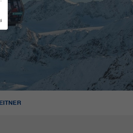
i
EITNER