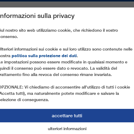
Informazioni sulla privacy
PEZZI DI RICAMBIO
ASSISTENZA CLIENTI
AZIENDA
ST
Sul nostro sito web utilizziamo cookie, che richiedono il vostro
consenso.
Ulteriori informazioni sui cookie e sul loro utilizzo sono contenute nelle
politica sulla protezione dei dati
nostra
.
Le impostazioni possono essere modificate in qualsiasi momento e
quindi il consenso può essere dato o revocato. La validità del
trattamento fino alla revoca del consenso rimane invariata.
OPZIONALE: Vi chiediamo di acconsentire all'utilizzo di tutti i cookie
(Accetta tutti), ma naturalmente potete modificare e salvare la
selezione di conseguenza.
accettare tutti
TENIBILITÀ DI LEI
ulteriori informazioni
cookie di marketing
cookie essenziali