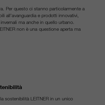
ra. Per questo ci stanno particolarmente a
li all’avanguardia e prodotti innovativi,
 invernali ma anche in quello urbano.
er LEITNER non è una questione aperta ma
tenibilità
lla sostenibilità LEITNER in un unico