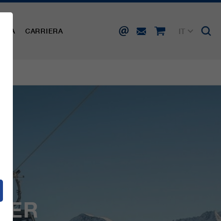
IT
AMPA
CARRIERA
DE
EN
FR
ES
TNER