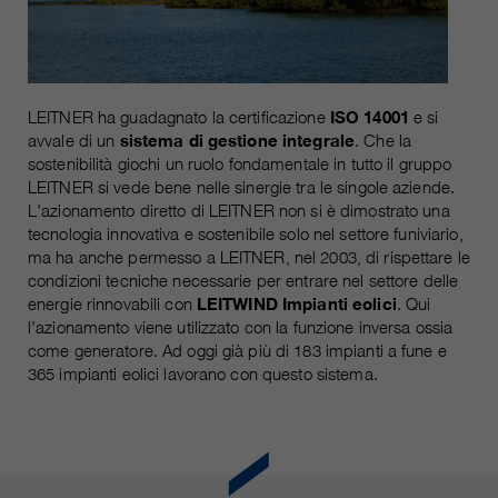
attuale
piú informazioni sul cookie
_ga, _gid, _gat, __utma, __utmb,
Nome
__utmc, __utmd, __utmz
Usato per proteggere lo spam
obiettivo
causato dallo spam-bot.
fornitore
Google Analytics
LEITNER ha guadagnato la certificazione
ISO 14001
e si
variano da 2 anni a 6 mesi o ancora
avvale di un
sistema di gestione integrale
. Che la
Nome
cookie_optin
durata
sostenibilità giochi un ruolo fondamentale in tutto il gruppo
di più.
LEITNER si vede bene nelle sinergie tra le singole aziende.
fornitore
sgalinski Cookie Opt In
L'azionamento diretto di LEITNER non si è dimostrato una
Questi cookie sono utilizzati da
tecnologia innovativa e sostenibile solo nel settore funiviario,
Google Analytics per raccogliere
durata
30 giorni
ma ha anche permesso a LEITNER, nel 2003, di rispettare le
diversi tipi di informazioni sull'uso,
condizioni tecniche necessarie per entrare nel settore delle
comprese le informazioni personali
Salva le impostazioni del cookie
energie rinnovabili con
LEITWIND Impianti eolici
. Qui
obiettivo
e non personali. Ulteriori
selezionate dall'utente.
l'azionamento viene utilizzato con la funzione inversa ossia
informazioni sono disponibili nelle
come generatore. Ad oggi già più di 183 impianti a fune e
direttive sulla protezione dei dati di
365 impianti eolici lavorano con questo sistema.
obiettivo
Google Analytics all'indirizzo
https://policies.google.com/privacy.,
dove i dati raccolti sono utilizzati
per elaborare relazioni sull'utilizzo
del sito, che ci aiutano a migliorare i