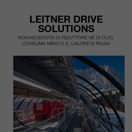
nostri siti web / app. Queste
informazioni vengono trasmesse
anche ai nostri clienti / partner.
LEITNER DRIVE
SOLUTIONS
NON NECESSITA DI RIDUTTORE NÉ DI OLIO,
CONSUMA MENO E IL CALORE SI RIUSA