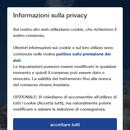
Informazioni sulla privacy
Sul nostro sito web utilizziamo cookie, che richiedono il
vostro consenso.
Ulteriori informazioni sui cookie e sul loro utilizzo sono
politica sulla protezione dei
contenute nelle nostra
SOSTENIBILITÀ
dati
.
Le impostazioni possono essere modificate in qualsiasi
Gli impianti a fune di LEITNER rappresentano
momento e quindi il consenso può essere dato o
soluzioni High-Tech sostenibili
revocato. La validità del trattamento fino alla revoca
del consenso rimane invariata.
OPZIONALE: Vi chiediamo di acconsentire all'utilizzo di
tutti i cookie (Accetta tutti), ma naturalmente potete
modificare e salvare la selezione di conseguenza.
accettare tutti