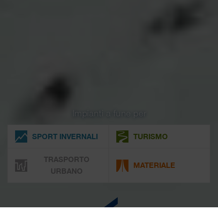
Impianti a fune per
SPORT INVERNALI
TURISMO
TRASPORTO
MATERIALE
URBANO