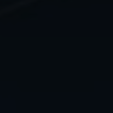
nostri siti web / app. Queste
informazioni vengono trasmesse
anche ai nostri clienti / partner.