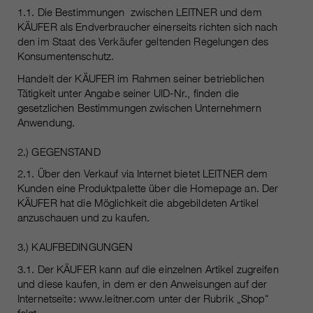
https://policies.google.com/privacy.
1.1. Die Bestimmungen zwischen LEITNER und dem
Gesammelte nicht
KÄUFER als Endverbraucher einerseits richten sich nach
personenbezogene Daten werden
den im Staat des Verkäufer geltenden Regelungen des
verwendet, um Berichte über die
Konsumentenschutz.
Nutzung der Website zu erstellen,
Handelt der KÄUFER im Rahmen seiner betrieblichen
die uns helfen, unsere Websites /
Tätigkeit unter Angabe seiner UID-Nr., finden die
Apps zu verbessern. Diese
gesetzlichen Bestimmungen zwischen Unternehmern
Informationen werden auch an
Anwendung.
unsere Kunden / Partner
weitergegeben.
2.) GEGENSTAND
2.1. Über den Verkauf via Internet bietet LEITNER dem
Kunden eine Produktpalette über die Homepage an. Der
KÄUFER hat die Möglichkeit die abgebildeten Artikel
anzuschauen und zu kaufen.
3.) KAUFBEDINGUNGEN
3.1. Der KÄUFER kann auf die einzelnen Artikel zugreifen
und diese kaufen, in dem er den Anweisungen auf der
Internetseite: www.leitner.com unter der Rubrik „Shop“