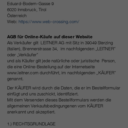
Laufzeit
Nur für die aktuelle Browsersitzung
Eduard-Bodem-Gasse 9
6020 Innsbruck, Tirol
_ga, _gid, _gat, __utma, __utmb,
Cookie-Informationen
Wird verwendet, um vor Spam zu
Name
Österreich
__utmc, __utmd, __utmz
Zweck
schützen, welches durch Spam-
Web:
https://www.web-crossing.com/
Bots verursacht wird.
Anbieter
Google Analytics
AGB für Online-Käufe auf dieser Website
Mehrere - variieren zwischen 2
Als Verkäufer gilt LEITNER AG mit Sitz in 39049 Sterzing
Name
cookie_optin
Laufzeit
Jahren und 6 Monaten oder noch
(Italien), Brennerstrasse 34, im nachfolgenden „LEITNER“
kürzer.
oder „Verkäufer“
Anbieter
sgalinski Cookie Opt In
und als Käufer gilt jede natürliche oder juristische Person,
Diese Cookies werden von Google
die eine Online-Bestellung auf der Internetseite
Laufzeit
30 Tage
www.leitner.com durchführt, im nachfolgenden „KÄUFER“
Analytics verwendet, um
genannt.
verschiedene Arten von
Speichert die vom Benutzer
Zweck
Nutzungsinformationen zu
gewählten Cookie-Einstellungen.
Der KÄUFER wird durch die Daten, die er im Bestellformular
sammeln, einschließlich
einfügt und uns zuschickt, identifiziert.
persönlicher und nicht-
Mit dem Versenden dieses Bestellformulars werden die
personenbezogener Informationen.
allgemeinen Verkaufsbedingungenen vom KÄUFER
Weitere Informationen finden Sie in
anerkannt und akzeptiert.
den Datenschutzbestimmungen
von Google Analytics unter
1.) RECHTSGRUNDLAGE
Zweck