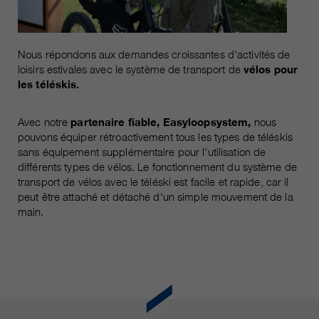
Les cookies marketing comprennent le suivi et les
cookies statistiques
pour la session actuelle du
durée
navigateur
informations sur les cookies
_ga, _gid, _gat, __utma, __utmb,
Nous répondons aux demandes croissantes d'activités de
Name
__utmc, __utmd, __utmz
loisirs estivales avec le système de transport de
vélos pour
C’est utilisé pour protéger contre
fin
les téléskis.
les spams causés par les spams.
fournisseur
Google Analytics
Avec notre
partenaire fiable, Easyloopsystem,
nous
varie entre 2 ans et 6 mois, voire
Name
cookie_optin
durée
pouvons équiper rétroactivement tous les types de téléskis
moins.
sans équipement supplémentaire pour l'utilisation de
fournisseur
sgalinski Cookie Opt In
différents types de vélos. Le fonctionnement du système de
Ces cookies sont utilisés par
transport de vélos avec le téléski est facile et rapide, car il
Google Analytics pour collecter
durée
peut être attaché et détaché d'un simple mouvement de la
30 jours
différents types d’informations
main.
d’utilisation, y compris des
Enregistre les paramètres de
informations personnelles et non
fin
cookie sélectionnés par
personnelles. Vous trouverez de
l’utilisateur.
plus amples informations dans les
fin
dispositions sur la protection des
données de Google Analytics sur
https://policies.google.com/privacy.