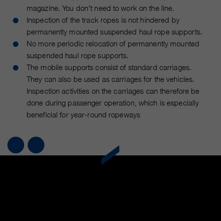
magazine. You don’t need to work on the line.
qui nous aident à améliorer nos
sites Internet / nos applications.
Inspection of the track ropes is not hindered by
Ces informations sont également
permanently mounted suspended haul rope supports.
transmises à nos clients /
No more periodic relocation of permanently mounted
partenaires.
suspended haul rope supports.
The mobile supports consist of standard carriages.
They can also be used as carriages for the vehicles.
Inspection activities on the carriages can therefore be
done during passenger operation, which is especially
beneficial for year-round ropeways