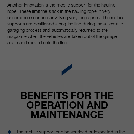
Les cookies marketing comprennent le suivi et les
Another innovation is the mobile support for the hauling
cookies statistiques
rope. These limit the slack in the hauling rope in very
pour la session actuelle du
durée
uncommon scenarios involving very long spans. The mobile
navigateur
informations sur les cookies
_ga, _gid, _gat, __utma, __utmb,
supports are positioned along the line during the automatic
Name
__utmc, __utmd, __utmz
garaging process and automatically returned to the
C’est utilisé pour protéger contre
fin
magazine when the vehicles are taken out of the garage
les spams causés par les spams.
fournisseur
Google Analytics
again and moved onto the line.
varie entre 2 ans et 6 mois, voire
Name
cookie_optin
durée
moins.
fournisseur
sgalinski Cookie Opt In
Ces cookies sont utilisés par
Google Analytics pour collecter
durée
30 jours
différents types d’informations
BENEFITS FOR THE
d’utilisation, y compris des
Enregistre les paramètres de
informations personnelles et non
fin
OPERATION AND
cookie sélectionnés par
personnelles. Vous trouverez de
l’utilisateur.
MAINTENANCE
plus amples informations dans les
fin
dispositions sur la protection des
données de Google Analytics sur
The mobile support can be serviced or inspected in the
https://policies.google.com/privacy.