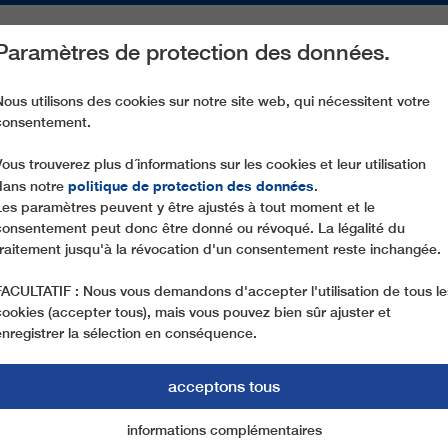
Paramètres de protection des données.
ACTIVITÉS
PIÈCES DE RECHANGE
SERVICE
NOTRE SOCIÉ
Nous utilisons des cookies sur notre site web, qui nécessitent votre
consentement.
UN NOUVEAU TÉLÉSIÈGE 6 PLACES POUR LE GEISSKOPF EN FOR
Vous trouverez plus d´informations sur les cookies et leur utilisation
politique de protection des données
dans notre
.
Les paramètres peuvent y être ajustés à tout moment et le
consentement peut donc être donné ou révoqué. La légalité du
traitement jusqu'à la révocation d'un consentement reste inchangée.
FACULTATIF : Nous vous demandons d'accepter l'utilisation de tous le
cookies (accepter tous), mais vous pouvez bien sûr ajuster et
enregistrer la sélection en conséquence.
SIÈGE 6 PLACES P
acceptons tous
EN FORÊT BAVAROIS
informations complémentaires
Marketing
cookies essentiels