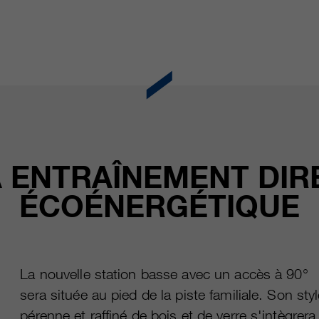
fournisseur
Google Analytics
Name
cookie_optin
durée
varie entre 2 ans et 6 mois, voire moins.
fournisseur
sgalinski Cookie Opt In
Ces cookies sont utilisés par Google Analytics
durée
30 jours
pour collecter différents types d’informations
d’utilisation, y compris des informations
Enregistre les paramètres de cookie
fin
personnelles et non personnelles. Vous
sélectionnés par l’utilisateur.
trouverez de plus amples informations dans les
fin
dispositions sur la protection des données de
 ENTRAÎNEMENT DIR
Google Analytics sur
https://policies.google.com/privacy. qui nous
ÉCOÉNERGÉTIQUE
aident à améliorer nos sites Internet / nos
applications. Ces informations sont également
transmises à nos clients / partenaires.
La nouvelle station basse avec un accès à 90°
sera située au pied de la piste familiale. Son sty
pérenne et raffiné de bois et de verre s'intègrera