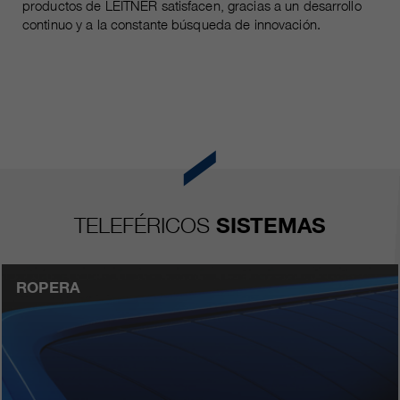
Name
productos de LEITNER satisfacen, gracias a un desarrollo
__utmc, __utmd, __utmz
Usado para proteger contra el
continuo y a la constante búsqueda de innovación.
fin
spam causado por los spam-bots.
proveedor
Google Analytics
Mehrere - variieren zwischen 2
Name
cookie_optin
duración
Jahren und 6 Monaten oder noch
kürzer.
proveedor
sgalinski Cookie Opt In
Estas cookies son utilizadas por
duración
30 días
Google Analytics para recopilar
diversos tipos de información de
Guarda la configuración de la
TELEFÉRICOS
SISTEMAS
uso, incluida información personal
fin
cookie seleccionada por el
y no personal. Para más
usuario.
información, consulte la política de
ROPERA
fin
privacidad de Google Analytics en
https:/policies.google.com/
privacy. que nos ayudan a mejorar
nuestras aplicaciones y nuestros
sitios web. Esta información
también se transmite a nuestros