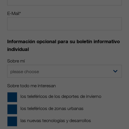
Name
__utmc, __utmd, __utmz
Usado para proteger contra el
fin
E-Mail*
spam causado por los spam-bots.
proveedor
Google Analytics
Mehrere - variieren zwischen 2
Name
cookie_optin
duración
Jahren und 6 Monaten oder noch
Información opcional para su boletín informativo
kürzer.
proveedor
sgalinski Cookie Opt In
individual
Estas cookies son utilizadas por
duración
30 días
Sobre mí
Google Analytics para recopilar
diversos tipos de información de
Guarda la configuración de la
please choose
uso, incluida información personal
fin
cookie seleccionada por el
y no personal. Para más
usuario.
Sobre todo me interesan
información, consulte la política de
fin
privacidad de Google Analytics en
los teleféricos de los deportes de invierno
https:/policies.google.com/
privacy. que nos ayudan a mejorar
los teleféricos de zonas urbanas
nuestras aplicaciones y nuestros
sitios web. Esta información
las nuevas tecnologías y desarrollos
también se transmite a nuestros