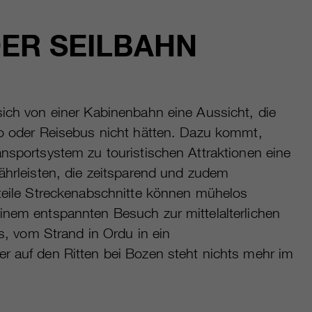
DER SEILBAHN
sich von einer Kabinenbahn eine Aussicht, die
to oder Reisebus nicht hätten. Dazu kommt,
ansportsystem zu touristischen Attraktionen eine
währleisten, die zeitsparend und zudem
Steile Streckenabschnitte können mühelos
inem entspannten Besuch zur mittelalterlichen
is, vom Strand in Ordu in ein
r auf den Ritten bei Bozen steht nichts mehr im