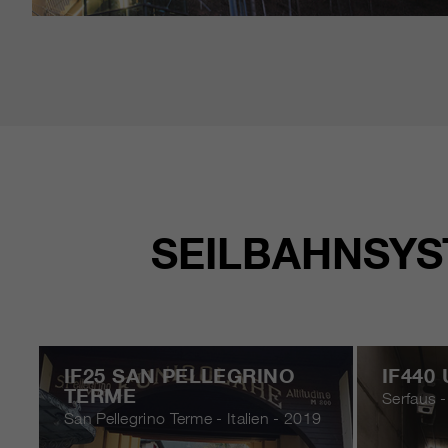
SEILBAHNSYS
IF25 SAN PELLEGRINO
IF440
TERME
Serfaus -
San Pellegrino Terme - Italien - 2019