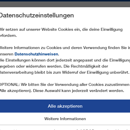
Datenschutzeinstellungen
REICHE
ERSATZTEILE
SERVICE
UNTERNEHMEN
PRE
Wir setzen auf unserer Website Cookies ein, die deine Einwilligung
erfordern.
TOURISMUS
URBAN
Weitere Informationen zu Cookies und deren Verwendung finden Sie i
Datenschutzhinweisen
unseren
.
Die Einstellungen können dort jederzeit angepasst und die Einwilligun
gegeben oder widerrufen werden. Die Rechtmäßigkeit der
Datenverarbeitung bleibt bis zum Widerruf der Einwilligung unberührt.
OPTIONAL: Wir bitten Sie der Verwendung aller Cookies zuzustimmen
(Alle akzeptieren). Diese Auswahl kann jederzeit verändert werden.
Alle akzeptieren
Marketing
Weitere Informationen
Essentiell