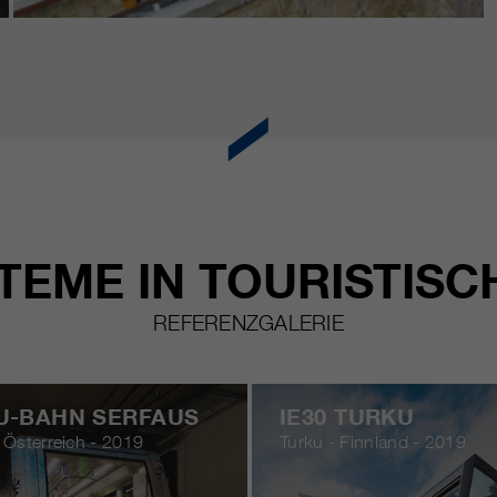
TEME IN TOURISTISC
REFERENZGALERIE
 U-BAHN SERFAUS
IE30 TURKU
 Österreich - 2019
Turku - Finnland - 2019