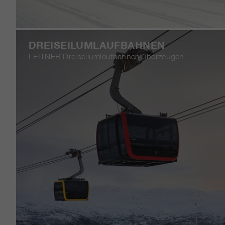
DREISEILUMLAUFBAHNEN
LEITNER Dreiseilumlaufbahnen überzeugen