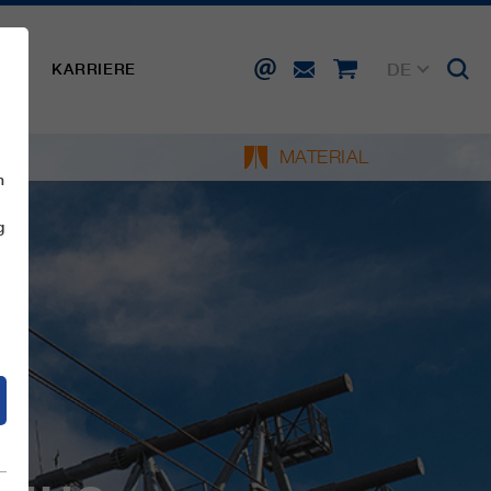
DE
SSE
KARRIERE
EN
FR
IT
MATERIAL
ES
n
g