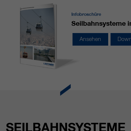
Infobroschüre
Seilbahnsysteme i
Ansehen
Down
SEILBAHNSYSTEME