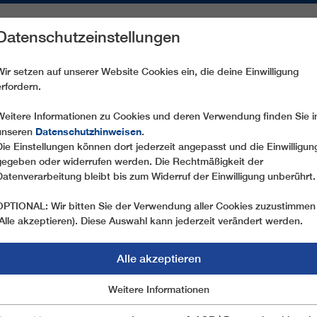
Datenschutzeinstellungen
REICHE
ERSATZTEILE
SERVICE
UNTERNEHMEN
PRE
Wir setzen auf unserer Website Cookies ein, die deine Einwilligung
erfordern.
TOURISMUS
URBAN
Weitere Informationen zu Cookies und deren Verwendung finden Sie i
Datenschutzhinweisen
unseren
.
Die Einstellungen können dort jederzeit angepasst und die Einwilligun
gegeben oder widerrufen werden. Die Rechtmäßigkeit der
Datenverarbeitung bleibt bis zum Widerruf der Einwilligung unberührt.
OPTIONAL: Wir bitten Sie der Verwendung aller Cookies zuzustimmen
(Alle akzeptieren). Diese Auswahl kann jederzeit verändert werden.
Alle akzeptieren
Marketing
Weitere Informationen
Essentiell