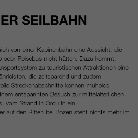
DER SEILBAHN
sich von einer Kabinenbahn eine Aussicht, die
to oder Reisebus nicht hätten. Dazu kommt,
ansportsystem zu touristischen Attraktionen eine
währleisten, die zeitsparend und zudem
Steile Streckenabschnitte können mühelos
inem entspannten Besuch zur mittelalterlichen
is, vom Strand in Ordu in ein
r auf den Ritten bei Bozen steht nichts mehr im