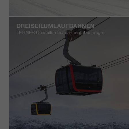
DREISEILUMLAUFBAHNEN
LEITNER Dreiseilumlaufbahnen überzeugen