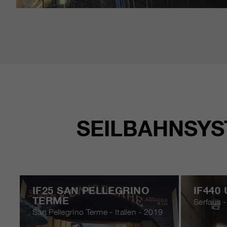
SEILBAHNSYS
IF25 SAN PELLEGRINO
IF440
TERME
Serfaus -
San Pellegrino Terme - Italien - 2019