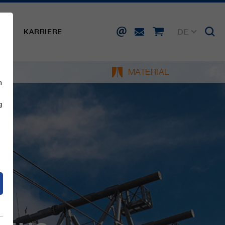
DE
SSE
KARRIERE
EN
FR
IT
MATERIAL
ES
n
g