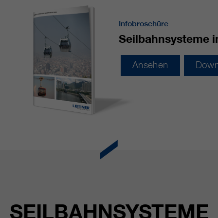
Infobroschüre
Seilbahnsysteme i
Ansehen
Down
SEILBAHNSYSTEME