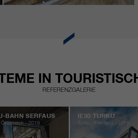
TEME IN TOURISTISC
REFERENZGALERIE
 U-BAHN SERFAUS
IE30 TURKU
 Österreich - 2019
Turku - Finnland - 2019