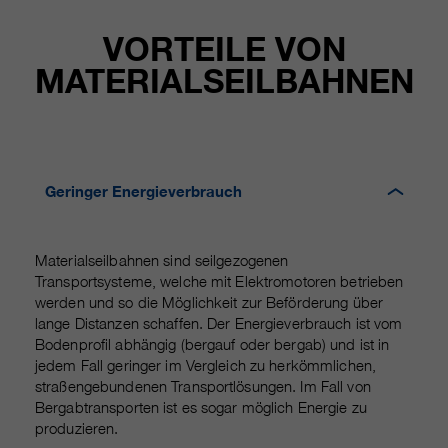
https://policies.google.com/privacy.
Gesammelte nicht
VORTEILE VON
personenbezogene Daten werden
MATERIALSEILBAHNEN
verwendet, um Berichte über die
Nutzung der Website zu erstellen,
die uns helfen, unsere Websites /
Apps zu verbessern. Diese
Informationen werden auch an
unsere Kunden / Partner
Geringer Energieverbrauch
weitergegeben.
Materialseilbahnen sind seilgezogenen
Transportsysteme, welche mit Elektromotoren betrieben
werden und so die Möglichkeit zur Beförderung über
lange Distanzen schaffen. Der Energieverbrauch ist vom
Bodenprofil abhängig (bergauf oder bergab) und ist in
jedem Fall geringer im Vergleich zu herkömmlichen,
straßengebundenen Transportlösungen. Im Fall von
Bergabtransporten ist es sogar möglich Energie zu
produzieren.