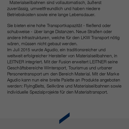
Laufzeit
Nur für die aktuelle Browsersitzung
Materialseilbahnen sind vollautomatisch, äußerst
zuverlässig, umweltfreundlich und haben niedere
_ga, _gid, _gat, __utma, __utmb,
Cookie-Informationen
Wird verwendet, um vor Spam zu
Name
Betriebskosten sowie eine lange Lebensdauer.
__utmc, __utmd, __utmz
Zweck
schützen, welches durch Spam-
Sie bieten eine hohe Transportkapazität - fließend oder
Bots verursacht wird.
Anbieter
Google Analytics
schubweise - über lange Distanzen. Neue Straßen oder
andere Infrastrukturen, welche für den LKW Transport nötig
Mehrere - variieren zwischen 2
wären, müssen nicht gebaut werden.
Name
cookie_optin
Laufzeit
Jahren und 6 Monaten oder noch
Im Juli 2015 wurde Agudio, ein traditionsreicher und
kürzer.
weltweit erfolgreicher Hersteller von Materialseilbahnen, in
Anbieter
sgalinski Cookie Opt In
LEITNER integriert. Mit der Fusion erweitert LEITNER seine
Diese Cookies werden von Google
Geschäftsbereiche Wintersport, Tourismus und urbaner
Laufzeit
30 Tage
Analytics verwendet, um
Personentransport um den Bereich Material. Mit der Marke
verschiedene Arten von
Agudio kann nun eine breite Palette an Produkte angeboten
Speichert die vom Benutzer
Zweck
werden: FlyingBelts, Seilkräne und Materialseilbahnen sowie
Nutzungsinformationen zu
gewählten Cookie-Einstellungen.
individuelle Spezialprojekte für den Materialtransport.
sammeln, einschließlich
persönlicher und nicht-
personenbezogener Informationen.
Weitere Informationen finden Sie in
den Datenschutzbestimmungen
von Google Analytics unter
Zweck