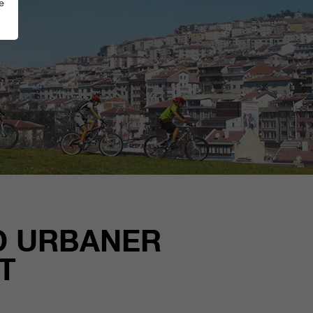
e
D URBANER
T