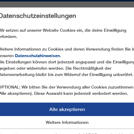
Datenschutzeinstellungen
REICHE
ERSATZTEILE
SERVICE
UNTERNEHMEN
PRE
Wir setzen auf unserer Website Cookies ein, die deine Einwilligung
erfordern.
Weitere Informationen zu Cookies und deren Verwendung finden Sie i
Datenschutzhinweisen
unseren
.
Die Einstellungen können dort jederzeit angepasst und die Einwilligun
gegeben oder widerrufen werden. Die Rechtmäßigkeit der
Datenverarbeitung bleibt bis zum Widerruf der Einwilligung unberührt.
OPTIONAL: Wir bitten Sie der Verwendung aller Cookies zuzustimmen
(Alle akzeptieren). Diese Auswahl kann jederzeit verändert werden.
EINSATZBEREICHE
Alle akzeptieren
Marketing
Weitere Informationen
Essentiell
 für Wintersportler und Lösung von Verkehrsproblem