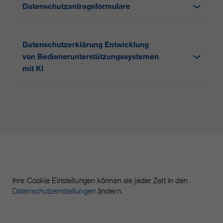
https://policies.google.com/privacy.
Datenschutzantragsformulare
Gesammelte nicht
personenbezogene Daten werden
verwendet, um Berichte über die
Datenschutzerklärung Entwicklung
Nutzung der Website zu erstellen,
von Bedienerunterstützungssystemen
die uns helfen, unsere Websites /
Apps zu verbessern. Diese
mit KI
Informationen werden auch an
unsere Kunden / Partner
weitergegeben.
Ihre Cookie Einstellungen können sie jeder Zeit in den
Datenschutzeinstellungen
ändern.