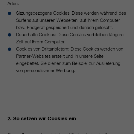
Laufzeit
Nur für die aktuelle Browsersitzung
Arten:
_ga, _gid, _gat, __utma, __utmb,
Cookie-Informationen
Sitzungsbezogene Cookies: Diese werden während des
Wird verwendet, um vor Spam zu
Name
__utmc, __utmd, __utmz
Zweck
Surfens auf unseren Webseiten, auf Ihrem Computer
schützen, welches durch Spam-
Bots verursacht wird.
bzw. Endgerät gespeichert und danach gelöscht.
Anbieter
Google Analytics
Dauerhafte Cookies: Diese Cookies verbleiben längere
Zeit auf Ihrem Computer.
Mehrere - variieren zwischen 2
Name
cookie_optin
Cookies von Drittanbietern: Diese Cookies werden von
Laufzeit
Jahren und 6 Monaten oder noch
Partner-Websites erstellt und in unsere Seite
kürzer.
Anbieter
sgalinski Cookie Opt In
eingebettet. Sie dienen zum Beispiel zur Auslieferung
Diese Cookies werden von Google
von personalisierter Werbung.
Laufzeit
30 Tage
Analytics verwendet, um
verschiedene Arten von
Speichert die vom Benutzer
Zweck
Nutzungsinformationen zu
gewählten Cookie-Einstellungen.
sammeln, einschließlich
persönlicher und nicht-
personenbezogener Informationen.
Weitere Informationen finden Sie in
2. So setzen wir Cookies ein
den Datenschutzbestimmungen
von Google Analytics unter
Zweck