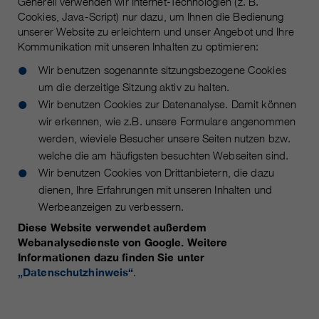
Generell verwenden wir Internet-Technologien (z. B.
https://policies.google.com/privacy.
Cookies, Java-Script) nur dazu, um Ihnen die Bedienung
Gesammelte nicht
unserer Website zu erleichtern und unser Angebot und Ihre
personenbezogene Daten werden
Kommunikation mit unseren Inhalten zu optimieren:
verwendet, um Berichte über die
Nutzung der Website zu erstellen,
Wir benutzen sogenannte sitzungsbezogene Cookies
die uns helfen, unsere Websites /
um die derzeitige Sitzung aktiv zu halten.
Apps zu verbessern. Diese
Wir benutzen Cookies zur Datenanalyse. Damit können
Informationen werden auch an
wir erkennen, wie z.B. unsere Formulare angenommen
unsere Kunden / Partner
werden, wieviele Besucher unsere Seiten nutzen bzw.
weitergegeben.
welche die am häufigsten besuchten Webseiten sind.
Wir benutzen Cookies von Drittanbietern, die dazu
dienen, Ihre Erfahrungen mit unseren Inhalten und
Werbeanzeigen zu verbessern.
Diese Website verwendet außerdem
Webanalysedienste von Google. Weitere
Informationen dazu finden Sie unter
„Datenschutzhinweis“
.